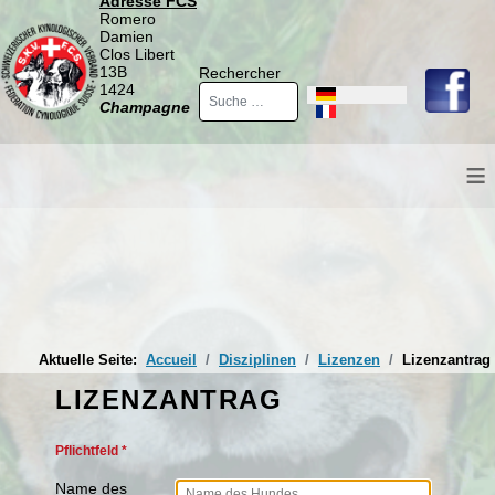
Adresse FCS
Romero
Damien
Clos Libert
13B
Rechercher
1424
Sprache auswählen
Champagne
≡
Aktuelle Seite:
Accueil
Disziplinen
Lizenzen
Lizenzantrag
LIZENZANTRAG
Pflichtfeld *
Name des