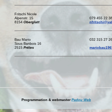
Fritschi Nicole
Alpenstr. 15
079 455 22 3
8154
Oberglatt
nfritschi@y
Bau Mario
032 315 27 2
Sous Banbois 16
2515
Prêles
mariobau196
Programmation & webmaster
Padou Web