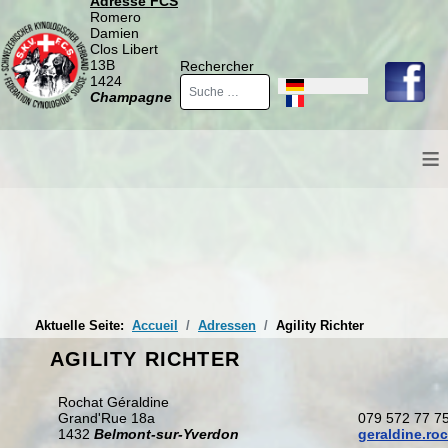
Adresse FCS
Romero
Damien
Clos Libert
13B
Rechercher
1424
Sprache auswählen
Champagne
≡
Aktuelle Seite:
Accueil
Adressen
Agility Richter
AGILITY RICHTER
Rochat Géraldine
Grand'Rue 18a
079 572 77 7
1432
Belmont-sur-Yverdon
geraldine.r