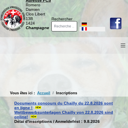
Adresse FCS
Romero
Damien
Clos Libert
13B
Rechercher
1424
Sélectionnez votre langue
Champagne
≡
Vous êtes ici :
Accueil
Inscriptions
Documents concours du Chailly du 22.8.2026 sont
en ligne !
Wettbewerbsunterlagen Chailly von 22.8.2026 sind
online!
Délai d'inscriptions / Anmeldefrist : 9.8.2026