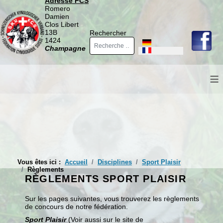
Adresse FCS
Romero
Damien
Clos Libert
13B
Rechercher
1424
Sélectionnez votre langue
Champagne
≡
Vous êtes ici :
Accueil
Disciplines
Sport Plaisir
Règlements
RÈGLEMENTS SPORT PLAISIR
Sur les pages suivantes, vous trouverez les règlements
de concours de notre fédération.
Sport Plaisir
(Voir aussi sur le site de