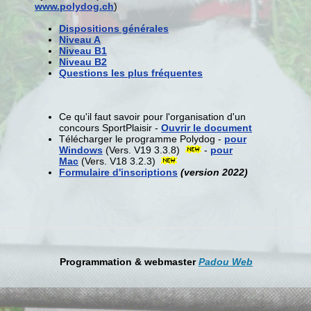
www.polydog.ch
)
Dispositions générales
Niveau A
Niveau B1
Niveau B2
Questions les plus fréquentes
Ce qu'il faut savoir pour l'organisation d'un
concours SportPlaisir -
Ouvrir le document
Télécharger le programme Polydog -
pour
Windows
(Vers. V19 3.3.8)
-
pour
Mac
(Vers. V18 3.2.3)
Formulaire d'inscriptions
(version 2022)
Programmation & webmaster
Padou Web