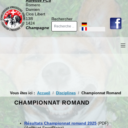
Adresse FCS
Romero
Damien
Clos Libert
13B
Rechercher
1424
Sélectionnez votre langue
Champagne
≡
Vous êtes ici :
Accueil
Disciplines
Championnat Romand
CHAMPIONNAT ROMAND
Résultats Championnat romand 2025
(PDF)
(
Agility et SportPlaisir
)