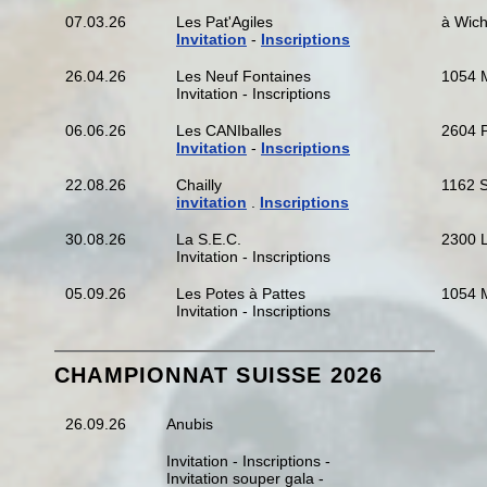
07.03.26
Les Pat'Agiles
à Wic
Invitation
-
Inscriptions
26.04.26
Les Neuf Fontaines
1054 M
Invitation - Inscriptions
06.06.26
Les CANIballes
2604 P
Invitation
-
Inscriptions
22.08.26
Chailly
1162 S
invitation
.
Inscriptions
30.08.26
La S.E.C.
2300 L
Invitation - Inscriptions
05.09.26
Les Potes à Pattes
1054 M
Invitation - Inscriptions
CHAMPIONNAT SUISSE 2026
26.09.26
Anubis
Invitation - Inscriptions -
Invitation souper gala -